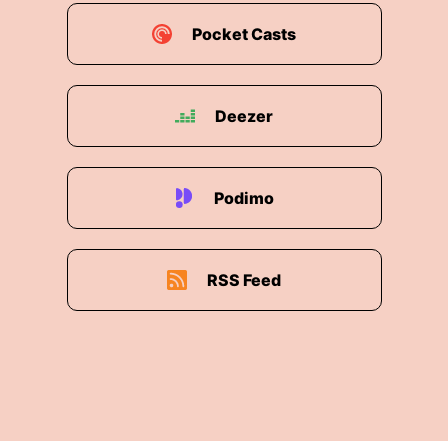
anders getroffen hätte.
Pocket Casts
00:02:13: Er kauft mehr als geplant, er kauft
Aktien die er noch vor einem Jahr als zu teuer
abgelehnt hätte nun aber zum doppelten oder
Deezer
dreifachen Preis.
00:02:24: Er verkauft auch Teile nicht obwohl
diese Positionen zwischen zwanzig Prozent
Podimo
oder mehr seines Depots ausmacht weil doch
der Kurs so schön steigt und vor allem er prüft
weniger als sonst.
RSS Feed
00:02:38: Das geschieht nicht von einem Tag
auf den anderen es passiert einfach im Laufe
der Zeit gerade dann wenn alles gut läuft.
00:02:46: Das erste Anzeigen, das ich bei
Anlegern beobachte ist dann eine Veränderung