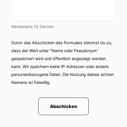
tun würde.
00:01:14: Man schätzt Entfernungen falsch ein,
man trinkt zu wenig weil man vergisst wie viel
Mindestens 10 Zeichen
man braucht.
Durch das Abschicken des Formulars stimmst du zu,
00:01:19: Man wird schneller ungeduldig oder
träger je nachdem.
dass der Wert unter "Name oder Pseudonym"
gespeichert wird und öffentlich angezeigt werden
00:01:23: Kein Mensch würde sagen die Hitze
kann. Wir speichern keine IP-Adressen oder andere
habe keinen Einfluss auf sein Verhalten.
personenbezogene Daten. Die Nutzung deines echten
00:01:27: Das weiß jeder aus eigener Erfahrung.
Namens ist freiwillig.
00:01:30: An der Börse gibt es etwas Ähnliches
Nur passiert das nicht nur im Sommer sondern
Abschicken
in starken Marktphasen Weil er sich dabei nicht
unangenehm anfühlt.