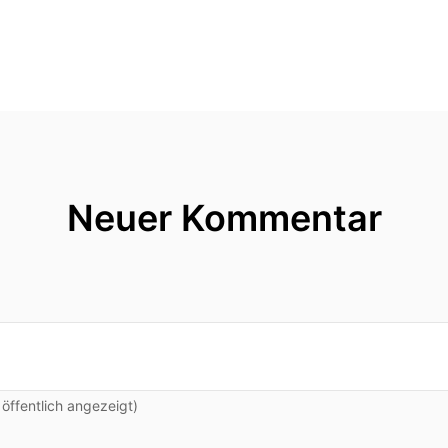
 die haben wirklich viel gelesen Benjamin Graham Pet
 Warren Buffett.
 ihnen spricht, merkt man die Begriffe sitzen.
e sind klar und sie nicken an den richtigen Stellen.
ehen dieselben Menschen dann vor einer konkreten A
Neuer Kommentar
achkaufen einfach nichts tun?
n Sie das aus eigener Erfahrung.
age der Intelligenz und auch kein Zeichen dafür dass s
ffentlich angezeigt)
 der Unterschied zwischen Wissen und Können.