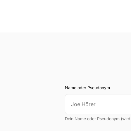
00:01:03: Es gibt Anleger
sogar mehrere Bücher über
00:01:13: Und wenn man mit
00:01:17: Die Zusammenhäng
00:01:22: Und trotzdem st
sie tun sollen.
00:01:28: Kaufen warten n
Name oder Pseudonym
00:01:33: Vielleicht kenne
00:01:36: Das ist keine Fr
sind.
Dein Name oder Pseudonym (wird ö
00:01:42: Es ist schlicht