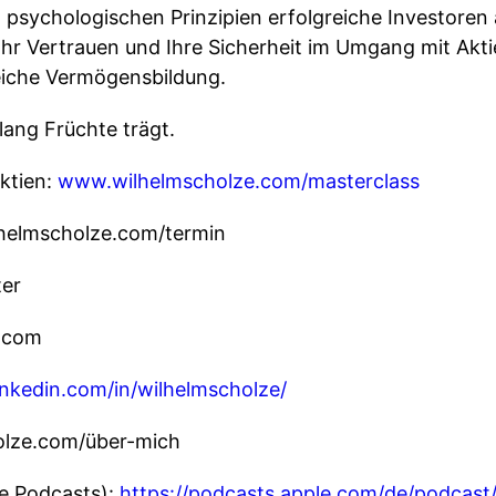
sychologischen Prinzipien erfolgreiche Investoren
hr Vertrauen und Ihre Sicherheit im Umgang mit Akti
greiche Vermögensbildung.
ang Früchte trägt.
ktien:
www.wilhelmscholze.com/masterclass
lhelmscholze.com/termin
ter
e.com
inkedin.com/in/wilhelmscholze/
holze.com/über-mich
e Podcasts):
https://podcasts.apple.com/de/podcast