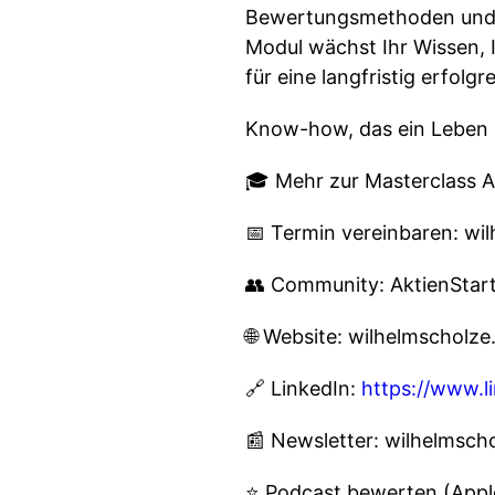
Bewertungsmethoden und p
Modul wächst Ihr Wissen, I
für eine langfristig erfol
Know-how, das ein Leben l
🎓 Mehr zur Masterclass A
📅 Termin vereinbaren: wi
👥 Community: AktienStar
🌐 Website: wilhelmscholz
🔗 LinkedIn:
https://www.l
📰 Newsletter: wilhelmsc
⭐ Podcast bewerten (Appl