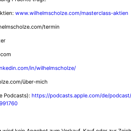
ktien:
www.wilhelmscholze.com/masterclass-aktien
lhelmscholze.com/termin
ter
e.com
inkedin.com/in/wilhelmscholze/
holze.com/über-mich
e Podcasts):
https://podcasts.apple.com/de/podcast
4991760
ng wird kein Angebot zum Verkauf, Kauf oder zur Zei