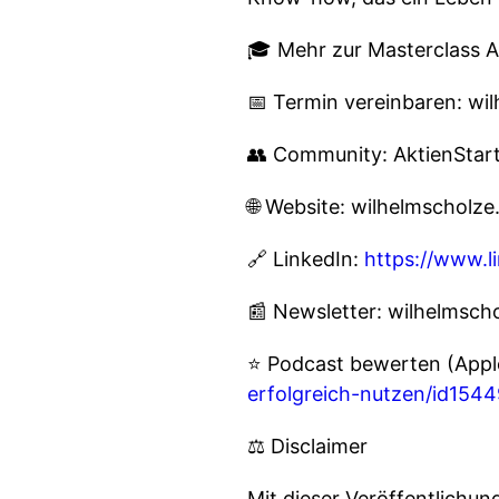
🎓 Mehr zur Masterclass A
📅 Termin vereinbaren: wi
👥 Community: AktienStar
🌐 Website: wilhelmscholz
🔗 LinkedIn:
https://www.l
📰 Newsletter: wilhelmsc
⭐ Podcast bewerten (Appl
erfolgreich-nutzen/id154
⚖️ Disclaimer
Mit dieser Veröffentlichu